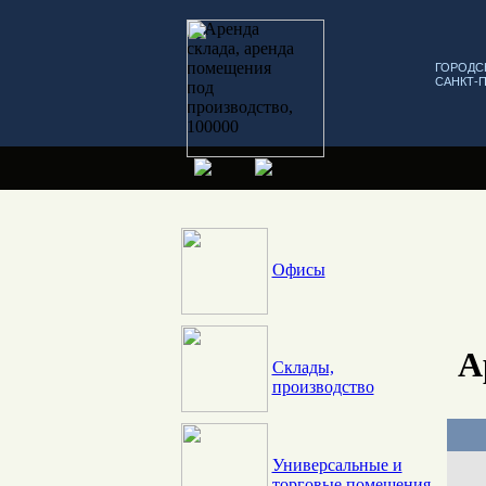
ГОРОДС
САНКТ-
Офисы
А
Склады,
производство
Универсальные и
торговые помещения