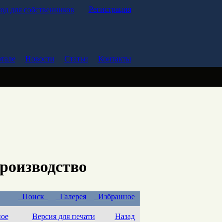
Регистрация
од для собственников
тале
Новости
Статьи
Контакты
производство
Поиск
Галерея
Избранное
ное
Версия для печати
Назад