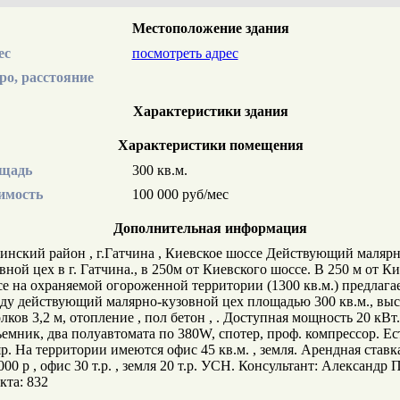
Местоположение здания
ес
посмотреть адрес
ро, расстояние
Характеристики здания
Характеристики помещения
щадь
300 кв.м.
имость
100 000 руб/мес
Дополнительная информация
инский район , г.Гатчина , Киевское шоссе Действующий малярн
вной цех в г. Гатчина., в 250м от Киевского шоссе. В 250 м от К
е на охраняемой огороженной территории (1300 кв.м.) предлагае
ду действующий малярно-кузовной цех площадью 300 кв.м., выс
лков 3,2 м, отопление , пол бетон , . Доступная мощность 20 кВт.
емник, два полуавтомата по 380W, спотер, проф. компрессор. Ес
р. На территории имеются офис 45 кв.м. , земля. Арендная ставка
000 р , офис 30 т.р. , земля 20 т.р. УСН. Консультант: Александр 
кта: 832