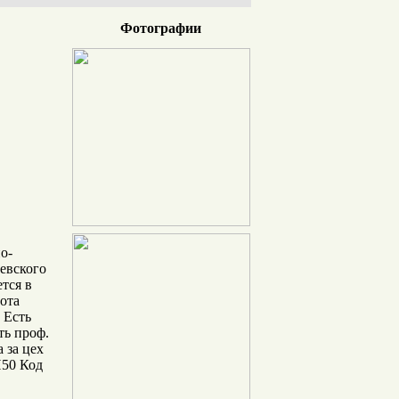
Фотографии
о-
иевского
тся в
ота
 Есть
ть проф.
 за цех
П50 Код