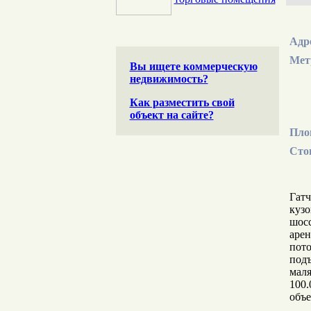
Адр
Мет
Вы ищете коммерческую
недвижимость?
Как разместить свой
объект на сайте?
Пло
Сто
Гатч
кузо
шосс
арен
пото
подъ
маля
100.
объе