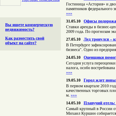
Гостиница «Астория» и дв
памятников федерального зн
»»»
31.05.10
Офисы подорожа
Вы ищете коммерческую
Ставки аренды в бизнес-цен
недвижимость?
2009 года. По прогнозам эк
Как разместить свой
27.05.10
Лед тронулся – 
объект на сайте?
В Петербурге зафиксирован
бизнеса". Одно из предпри
24.05.10
Оценщики помога
Сегодня услуга переоценки
налога, особо востребована
»»»
19.05.10
Город ждет новы
В первом квартале 2010 год
качественных торговых площ
м.
»»»
14.05.10
Плавучий отель:
Самый крупный в России от
Михаил Куршин собирается