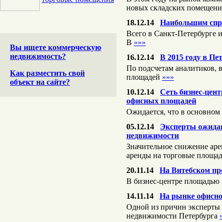
новых складских помещен
18.12.14
Наибольшим спро
Всего в Санкт-Петербурге и
B
»»»
Вы ищете коммерческую
недвижимость?
16.12.14
В 2015 году в П
По подсчетам аналитиков, в
Как разместить свой
площадей
»»»
объект на сайте?
10.12.14
Сеть бизнес-цент
офисных площадей
Ожидается, что в основном
05.12.14
Эксперты ожидаю
недвижимости
Значительное снижение аре
аренды на торговые площад
20.11.14
На Витебском пр
В бизнес-центре площадью 1
14.11.14
На рынке офисно
Одной из причин эксперты
недвижимости Петербурга