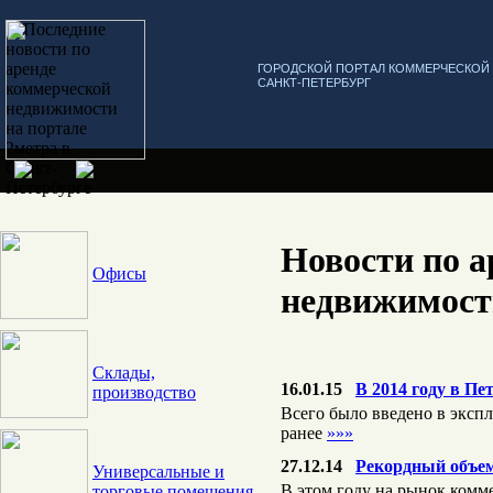
ГОРОДСКОЙ ПОРТАЛ КОММЕРЧЕСКО
САНКТ-ПЕТЕРБУРГ
Новости по а
Офисы
недвижимост
Склады,
16.01.15
В 2014 году в П
производство
Всего было введено в эксп
ранее
»»»
27.12.14
Рекордный объем
Универсальные и
В этом году на рынок комм
торговые помещения